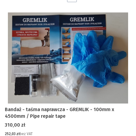
Bandaż - taśma naprawcza - GREMLIK - 100mm x
4500mm / Pipe repair tape
Cena
310,00 zł
Cena
252,03 zł
bez VAT