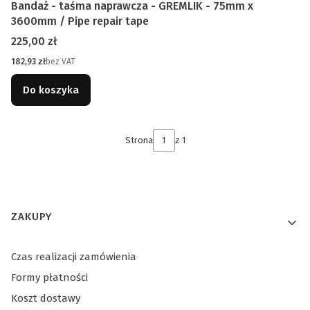
Bandaż - taśma naprawcza - GREMLIK - 75mm x
3600mm / Pipe repair tape
Cena
225,00 zł
Cena
182,93 zł
bez VAT
Do koszyka
Strona
z 1
Linki w stopce
ZAKUPY
Czas realizacji zamówienia
Formy płatności
Koszt dostawy