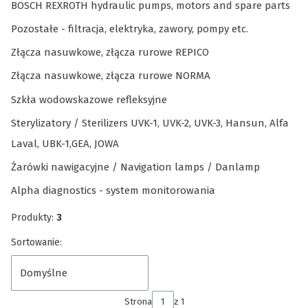
BOSCH REXROTH hydraulic pumps, motors and spare parts
Pozostałe - filtracja, elektryka, zawory, pompy etc.
Złącza nasuwkowe, złącza rurowe REPICO
Złącza nasuwkowe, złącza rurowe NORMA
Szkła wodowskazowe refleksyjne
Sterylizatory / Sterilizers UVK-1, UVK-2, UVK-3, Hansun, Alfa
Laval, UBK-1,GEA, JOWA
Żarówki nawigacyjne / Navigation lamps / Danlamp
Alpha diagnostics - system monitorowania
Koniec menu
Produkty:
3
Lista produktów
Sortowanie:
Domyślne
Strona
z 1