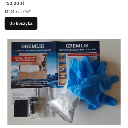
Cena
150,00 zł
Cena
121,95 zł
bez VAT
Do koszyka