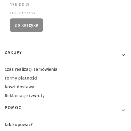
Cena
176,00 zł
Cena
143,09 zł
bez VAT
Do koszyka
Linki w stopce
ZAKUPY
Czas realizacji zamówienia
Formy płatności
Koszt dostawy
Reklamacje i zwroty
POMOC
Jak kupować?