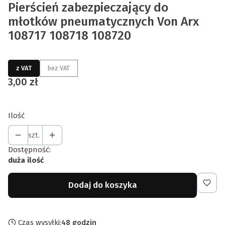
Pierścień zabezpieczający do
młotków pneumatycznych Von Arx
108717 108718 108720
z VAT
bez VAT
Cena
3,00 zł
Ilość
szt.
Dostępność:
duża ilość
Dodaj do koszyka
Czas wysyłki:
48 godzin