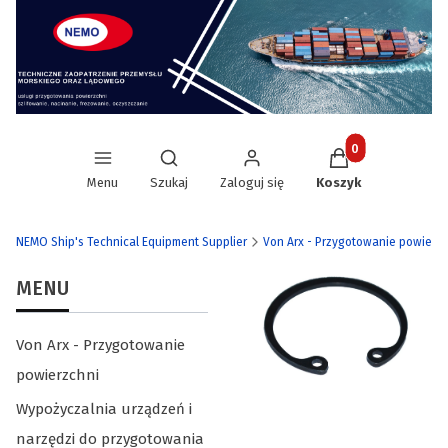
Produkty w koszy
Otwórz wyszukiwarkę
Menu
Szukaj
Zaloguj się
Koszyk
NEMO Ship's Technical Equipment Supplier
Von Arx - Przygotowanie powierzc
MENU
Von Arx - Przygotowanie
powierzchni
Wypożyczalnia urządzeń i
narzędzi do przygotowania