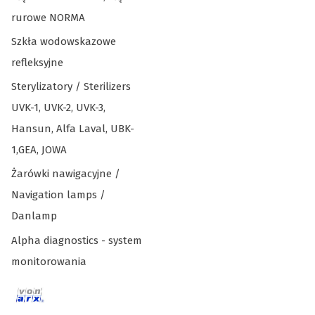
rurowe NORMA
Szkła wodowskazowe
refleksyjne
Sterylizatory / Sterilizers
UVK-1, UVK-2, UVK-3,
Hansun, Alfa Laval, UBK-
1,GEA, JOWA
Żarówki nawigacyjne /
Navigation lamps /
Danlamp
Alpha diagnostics - system
monitorowania
Koniec menu