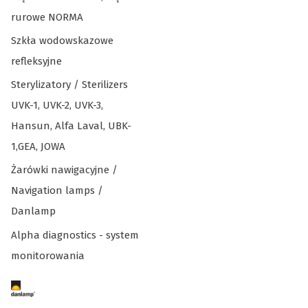
rurowe NORMA
Szkła wodowskazowe
refleksyjne
Sterylizatory / Sterilizers
UVK-1, UVK-2, UVK-3,
Hansun, Alfa Laval, UBK-
1,GEA, JOWA
Żarówki nawigacyjne /
Navigation lamps /
Danlamp
Alpha diagnostics - system
monitorowania
Koniec menu