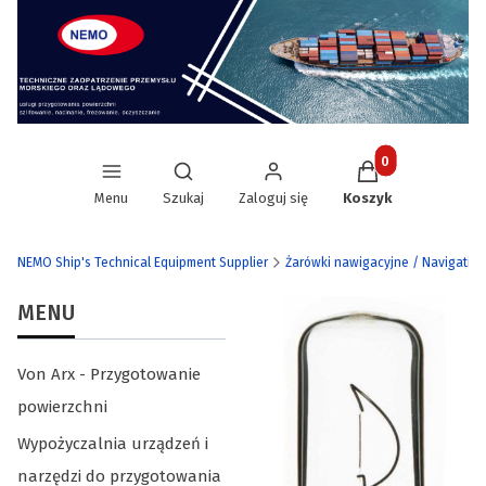
Produkty w koszy
Otwórz wyszukiwarkę
Menu
Szukaj
Zaloguj się
Koszyk
NEMO Ship's Technical Equipment Supplier
Żarówki nawigacyjne / Navigatio
MENU
Von Arx - Przygotowanie
powierzchni
Wypożyczalnia urządzeń i
narzędzi do przygotowania