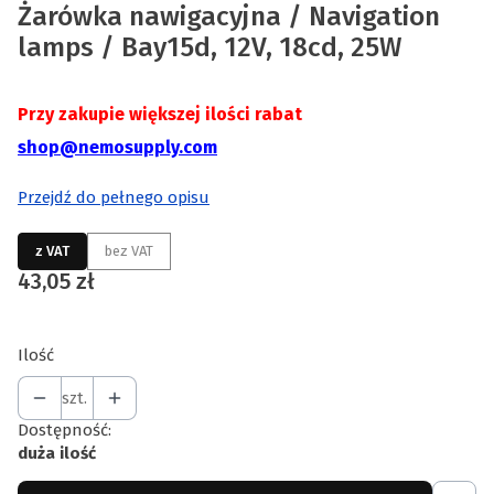
Żarówka nawigacyjna / Navigation
lamps / Bay15d, 12V, 18cd, 25W
Przy zakupie większej ilości rabat
shop@nemosupply.com
Przejdź do pełnego opisu
z VAT
bez VAT
Cena
43,05 zł
Ilość
szt.
Dostępność:
duża ilość