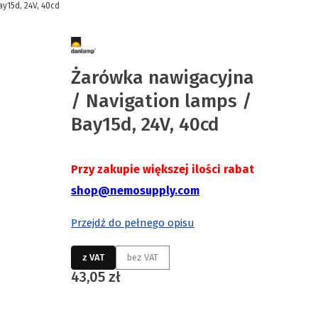
y15d, 24V, 40cd
Żarówka nawigacyjna
/ Navigation lamps /
Bay15d, 24V, 40cd
Przy zakupie większej ilości rabat
shop@nemosupply.com
Przejdź do pełnego opisu
z VAT
bez VAT
Cena
43,05 zł