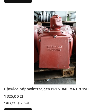
Głowica odpowietrzająca PRES-VAC M4 DN 150
Cena
1 325,00 zł
Cena
1 077,24 zł
bez VAT