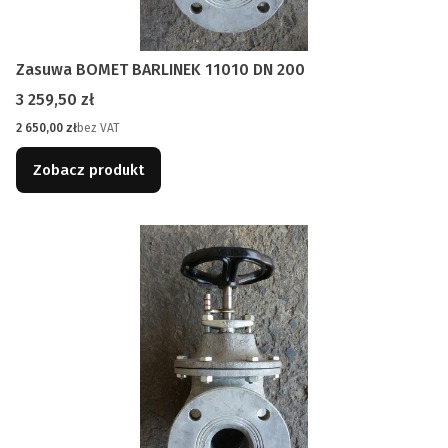
Zasuwa BOMET BARLINEK 11010 DN 200
Cena
3 259,50 zł
Cena
2 650,00 zł
bez VAT
Zobacz produkt