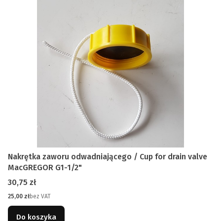
Nakrętka zaworu odwadniającego / Cup for drain valve
MacGREGOR G1-1/2"
Cena
30,75 zł
Cena
25,00 zł
bez VAT
Do koszyka