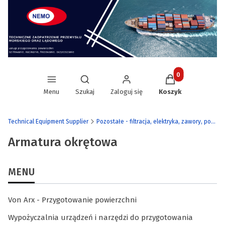
Produkty w koszy
Otwórz wyszukiwarkę
Menu
Szukaj
Zaloguj się
Koszyk
's Technical Equipment Supplier
Pozostałe - filtracja, elektryka, zawory, pompy etc.
Armatura okrętowa
MENU
Von Arx - Przygotowanie powierzchni
Wypożyczalnia urządzeń i narzędzi do przygotowania