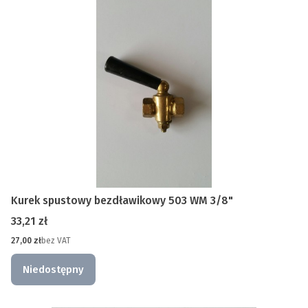
Kurek spustowy bezdławikowy 503 WM 3/8"
Cena
33,21 zł
Cena
27,00 zł
bez VAT
Niedostępny