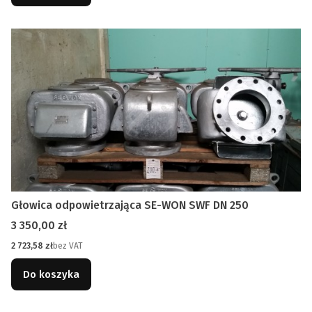
Głowica odpowietrzająca SE-WON SWF DN 250
Cena
3 350,00 zł
Cena
2 723,58 zł
bez VAT
Do koszyka