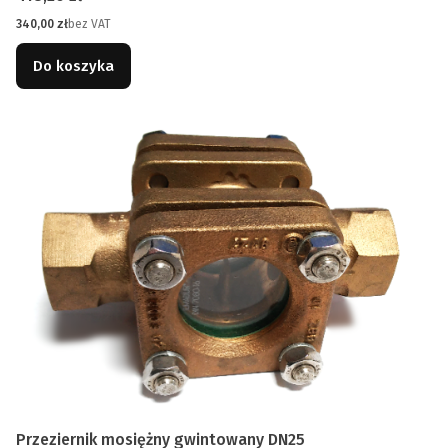
Cena
340,00 zł
bez VAT
Do koszyka
Przeziernik mosiężny gwintowany DN25