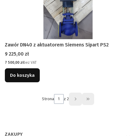
Zawór DN40 z aktuatorem Siemens Sipart PS2
Cena
9 225,00 zł
Cena
7 500,00 zł
bez VAT
Do koszyka
Strona
z 2
Przejdź do ostatniej s
Linki w stopce
ZAKUPY