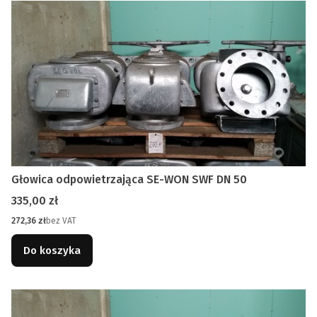
Głowica odpowietrzająca SE-WON SWF DN 50
Cena
335,00 zł
Cena
272,36 zł
bez VAT
Do koszyka