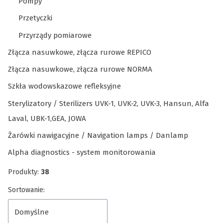
Pompy
Przetyczki
Przyrządy pomiarowe
Złącza nasuwkowe, złącza rurowe REPICO
Złącza nasuwkowe, złącza rurowe NORMA
Szkła wodowskazowe refleksyjne
Sterylizatory / Sterilizers UVK-1, UVK-2, UVK-3, Hansun, Alfa
Laval, UBK-1,GEA, JOWA
Żarówki nawigacyjne / Navigation lamps / Danlamp
Alpha diagnostics - system monitorowania
Koniec menu
Produkty:
38
Lista produktów
Sortowanie:
Domyślne