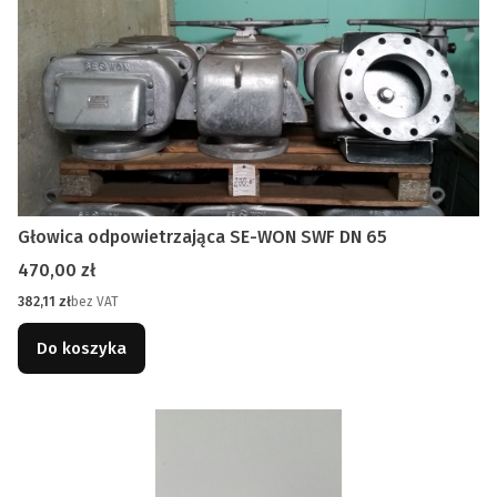
Głowica odpowietrzająca SE-WON SWF DN 65
Cena
470,00 zł
Cena
382,11 zł
bez VAT
Do koszyka