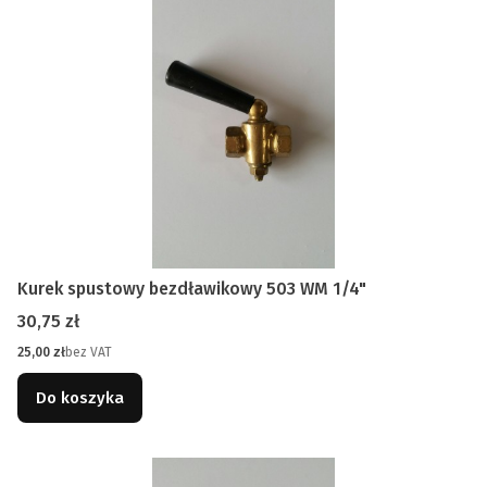
Kurek spustowy bezdławikowy 503 WM 1/4"
Cena
30,75 zł
Cena
25,00 zł
bez VAT
Do koszyka