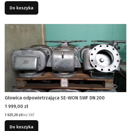
Do koszyka
Głowica odpowietrzająca SE-WON SWF DN 200
Cena
1 999,00 zł
Cena
1 625,20 zł
bez VAT
Do koszyka