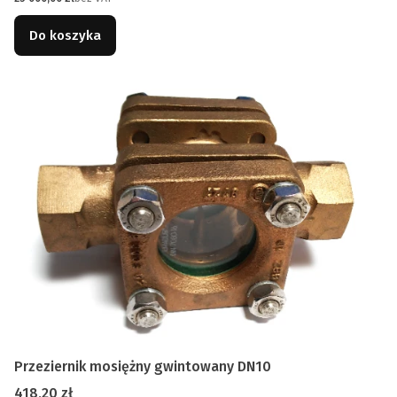
Do koszyka
Przeziernik mosiężny gwintowany DN10
Cena
418,20 zł