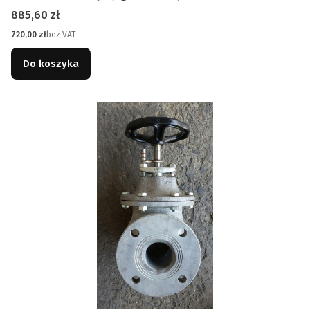
Cena
885,60 zł
Cena
720,00 zł
bez VAT
Do koszyka