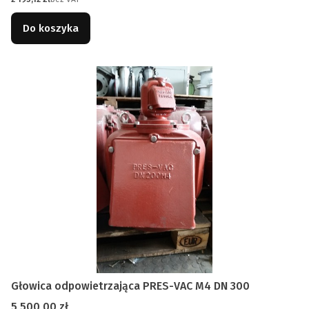
Do koszyka
Głowica odpowietrzająca PRES-VAC M4 DN 300
Cena
5 500,00 zł