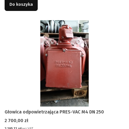
Do koszyka
Głowica odpowietrzająca PRES-VAC M4 DN 250
Cena
2 700,00 zł
Cena
2 195,12 zł
bez VAT