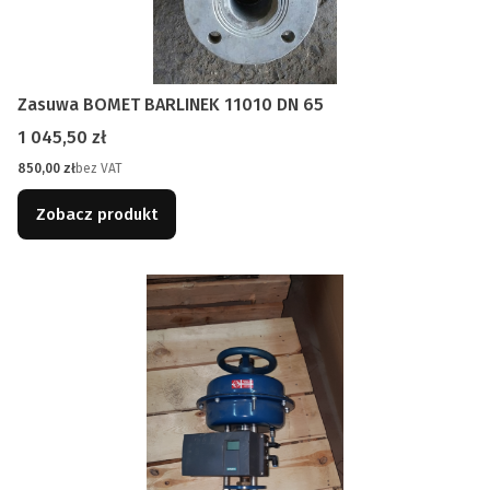
Zasuwa BOMET BARLINEK 11010 DN 65
Cena
1 045,50 zł
Cena
850,00 zł
bez VAT
Zobacz produkt