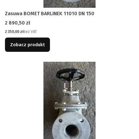
Zasuwa BOMET BARLINEK 11010 DN 150
Cena
2 890,50 zł
Cena
2 350,00 zł
bez VAT
Zobacz produkt