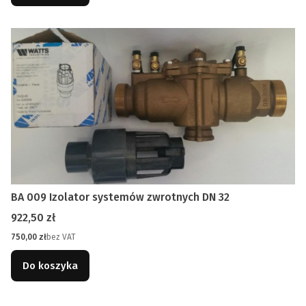
BA 009 Izolator systemów zwrotnych DN 32
Cena
922,50 zł
Cena
750,00 zł
bez VAT
Do koszyka