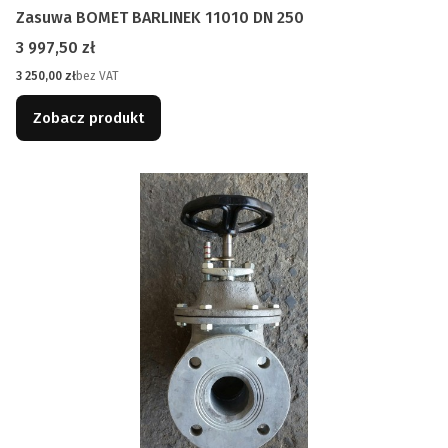
Zasuwa BOMET BARLINEK 11010 DN 250
Cena
3 997,50 zł
Cena
3 250,00 zł
bez VAT
Zobacz produkt