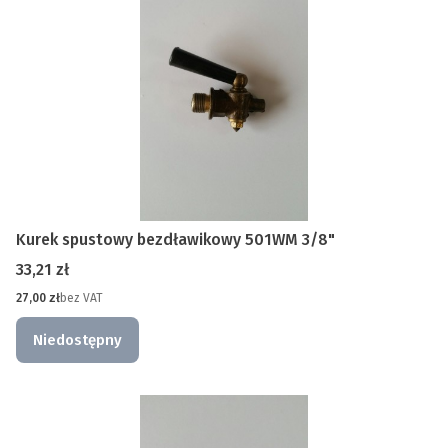
Kurek spustowy bezdławikowy 501WM 3/8"
Cena
33,21 zł
Cena
27,00 zł
bez VAT
Niedostępny