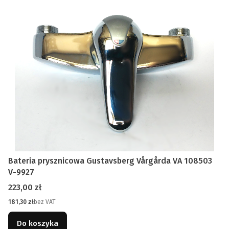
Bateria prysznicowa Gustavsberg Vårgårda VA 108503
V-9927
Cena
223,00 zł
Cena
181,30 zł
bez VAT
Do koszyka