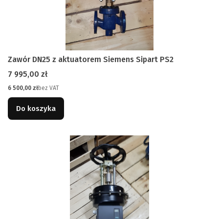
Zawór DN25 z aktuatorem Siemens Sipart PS2
Cena
7 995,00 zł
Cena
6 500,00 zł
bez VAT
Do koszyka