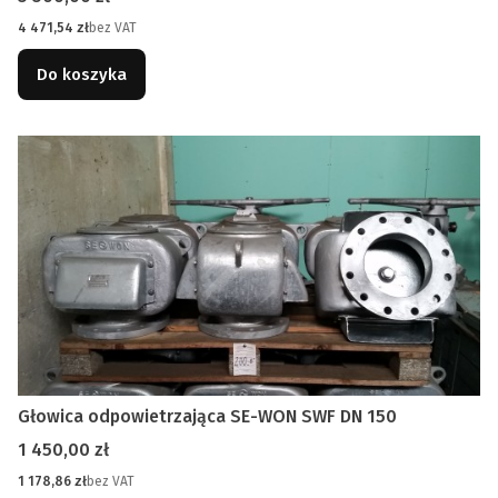
Cena
4 471,54 zł
bez VAT
Do koszyka
Głowica odpowietrzająca SE-WON SWF DN 150
Cena
1 450,00 zł
Cena
1 178,86 zł
bez VAT