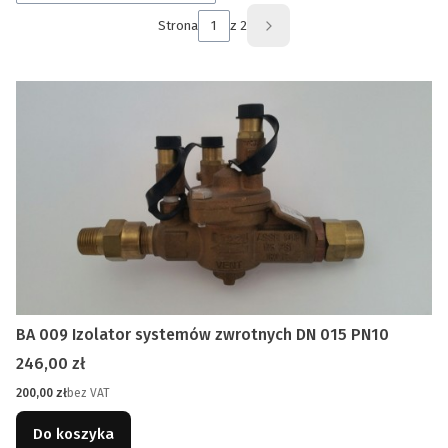
Strona
z 2
Następne produkty
BA 009 Izolator systemów zwrotnych DN 015 PN10
Cena
246,00 zł
Cena
200,00 zł
bez VAT
Do koszyka