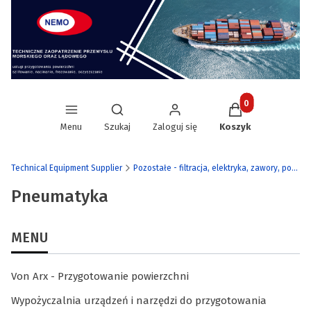
Produkty w koszy
Otwórz wyszukiwarkę
Menu
Szukaj
Zaloguj się
Koszyk
's Technical Equipment Supplier
Pozostałe - filtracja, elektryka, zawory, pompy etc.
Pneumatyka
MENU
Von Arx - Przygotowanie powierzchni
Wypożyczalnia urządzeń i narzędzi do przygotowania