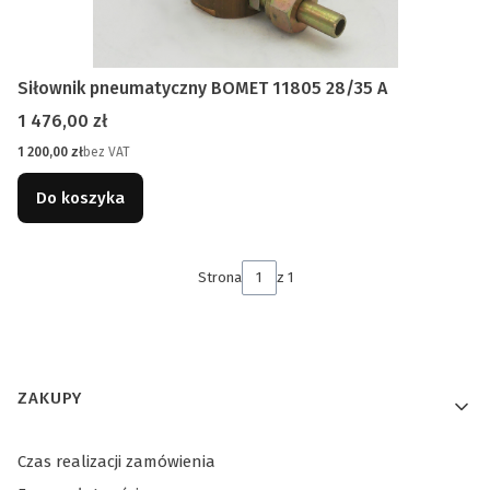
Siłownik pneumatyczny BOMET 11805 28/35 A
Cena
1 476,00 zł
Cena
1 200,00 zł
bez VAT
Do koszyka
Strona
z 1
Linki w stopce
ZAKUPY
Czas realizacji zamówienia